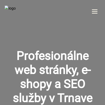
Menu
DOMOV
O NÁS
Profesionálne
SLUŽBY
web stránky, e-
GALÉRIA
shopy a SEO
REFERENCIE
služby v Trnave
KONTAKT