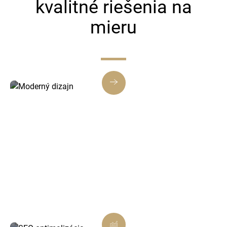
kvalitné riešenia na
mieru
Moderný dizajn
Tvoríme weby a e-shopy, ktoré sú nielen
funkčné, ale aj vizuálne atraktívne a
prispôsobené vašej značke.