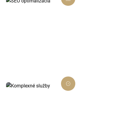
SEO optimalizácia
Naše riešenia sú navrhnuté tak, aby ste boli
lepšie viditeľní vo vyhľadávačoch a získali viac
zákazníkov z Trnavy a okolia.
Komplexné služby
Od webu cez grafiku až po marketing –
Abrasia je partner, ktorý pokryje všetky vaše
online potreby.